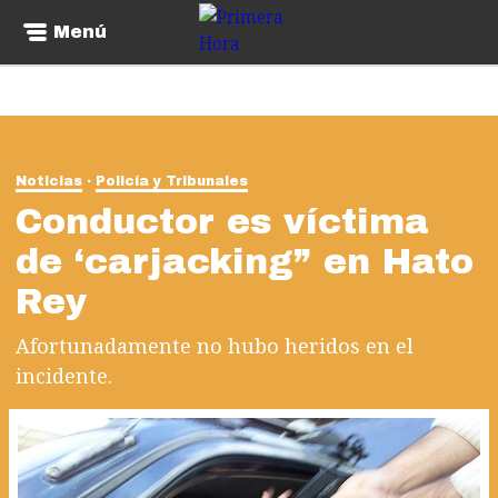
Menú
Noticias
Policía y Tribunales
Conductor es víctima
de ‘carjacking” en Hato
Rey
Afortunadamente no hubo heridos en el
incidente.