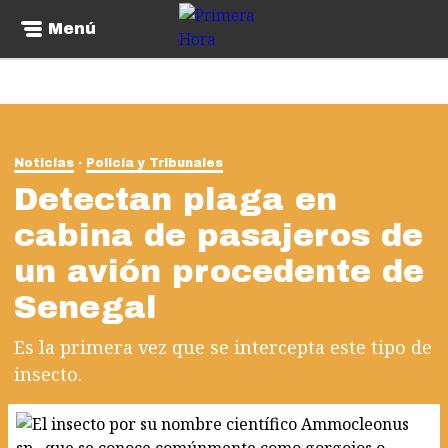
Menú
Noticias
Policía y Tribunales
Detectan plaga en
cabina de pasajeros de
un avión procedente de
Senegal
Es la primera vez que se intercepta este tipo de
insecto.