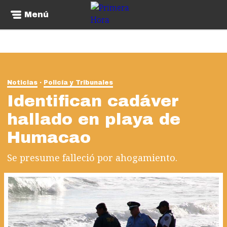
Menú
Noticias
Policía y Tribunales
Identifican cadáver
hallado en playa de
Humacao
Se presume falleció por ahogamiento.