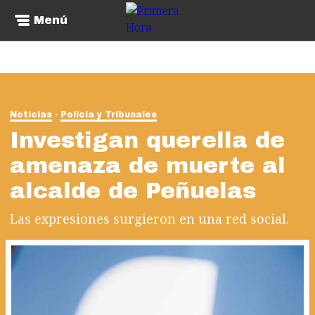
Menú
Noticias
Policía y Tribunales
Investigan querella de
amenaza de muerte al
alcalde de Peñuelas
Las expresiones surgieron en una red social.