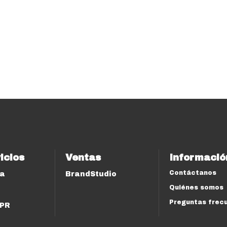
icios
Ventas
Informació
Contáctanos
ía
BrandStudio
Quiénes somos
Preguntas frec
 PR