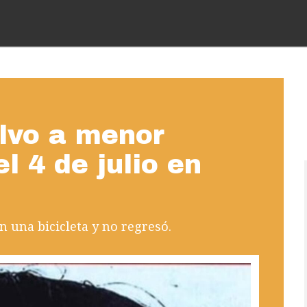
alvo a menor
l 4 de julio en
n una bicicleta y no regresó.