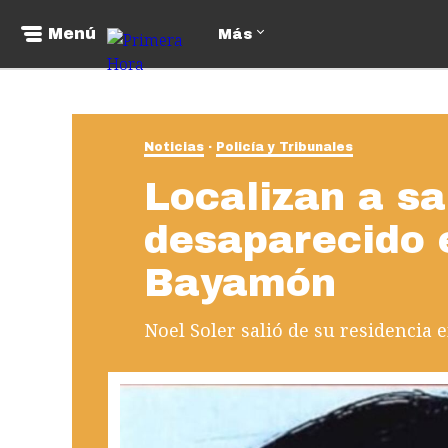
Menú
Más
Noticias
Policía y Tribunales
Localizan a s
desaparecido e
Bayamón
Noel Soler salió de su residencia e