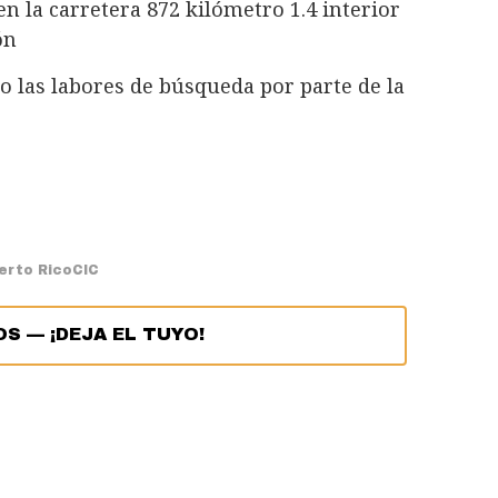
en la carretera 872 kilómetro 1.4 interior
ón
cto las labores de búsqueda por parte de la
uerto Rico
CIC
OS
—
¡DEJA EL TUYO!