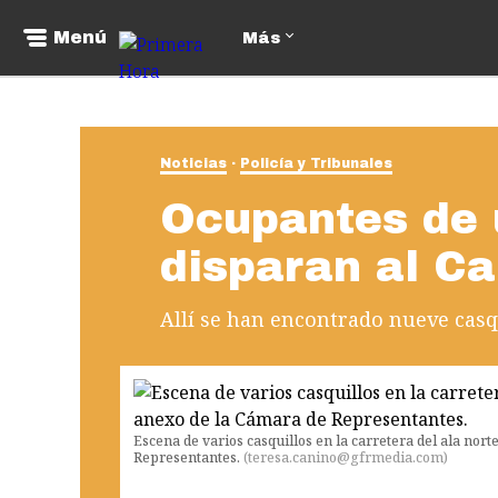
Menú
Más
Noticias
Policía y Tribunales
Ocupantes de 
disparan al Ca
Allí se han encontrado nueve casqu
Escena de varios casquillos en la carretera del ala norte
Representantes.
(
teresa.canino@gfrmedia.com
)