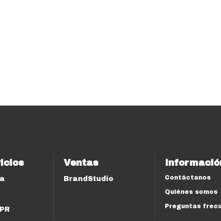
icios
Ventas
Informació
Contáctanos
ía
BrandStudio
Quiénes somos
Preguntas frec
 PR