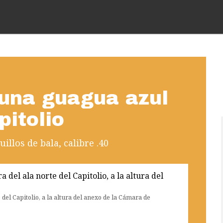
una guagua azul
pitolio
illos de bala, calibre .40
 del Capitolio, a la altura del anexo de la Cámara de