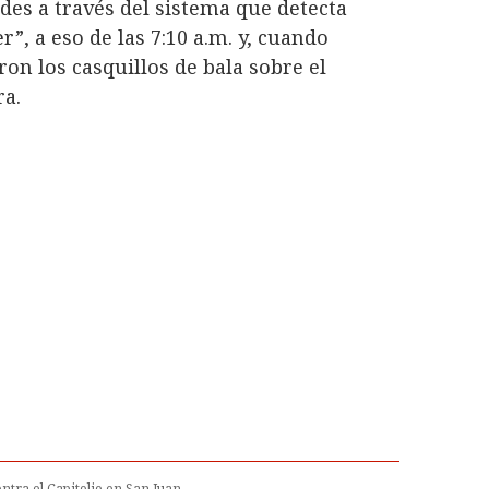
ades a través del sistema que detecta
”, a eso de las 7:10 a.m. y, cuando
on los casquillos de bala sobre el
ra.
tra el Capitolio en San Juan.