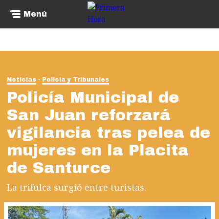
Menú
Noticias
Policía y Tribunales
Policía Municipal de
San Juan reforzará
vigilancia tras pelea de
mujeres en la Placita
de Santurce
La trifulca surgió entre turistas.