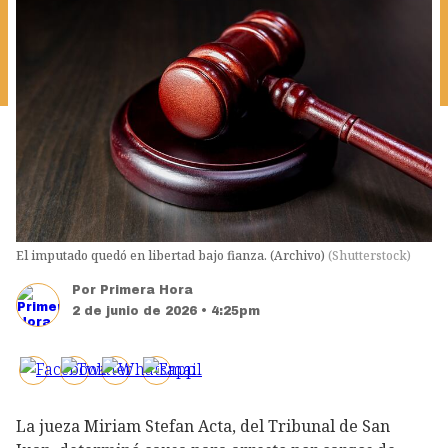
El imputado quedó en libertad bajo fianza. (Archivo)
(
Shutterstock
)
Por
Primera Hora
2 de junio de 2026 • 4:25pm
La jueza Miriam Stefan Acta, del Tribunal de San