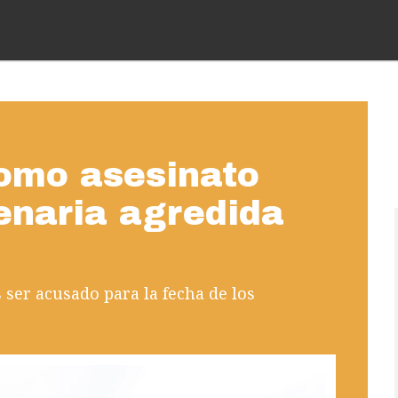
como asesinato
enaria agredida
 ser acusado para la fecha de los