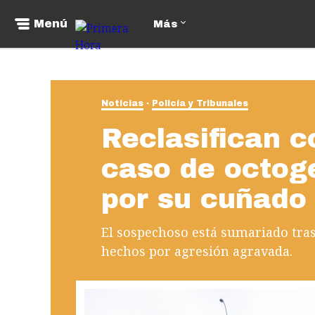
Menú
Más
Noticias
Policía y Tribunales
Reclasifican 
caso de octog
por su cuñado
El sospechoso está sumariado tras
hechos por agresión agravada.