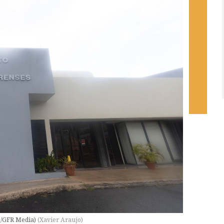
vo/GFR Media)
(
Xavier Araujo
)