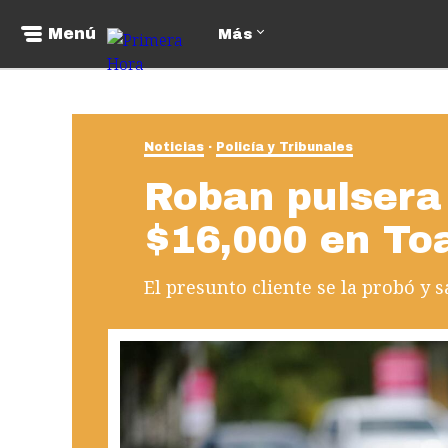
Menú
Más
Noticias
Policía y Tribunales
Roban pulsera
$16,000 en To
El presunto cliente se la probó y s