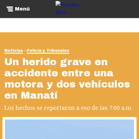
Menú
Noticias
Policía y Tribunales
Un herido grave en
accidente entre una
motora y dos vehículos
en Manatí
Los hechos se reportaron a eso de las 7:00 a.m.