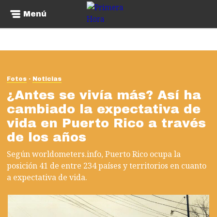
Menú
Fotos
Noticias
¿Antes se vivía más? Así ha
cambiado la expectativa de
vida en Puerto Rico a través
de los años
Según worldometers.info, Puerto Rico ocupa la
posición 41 de entre 234 países y territorios en cuanto
a expectativa de vida.