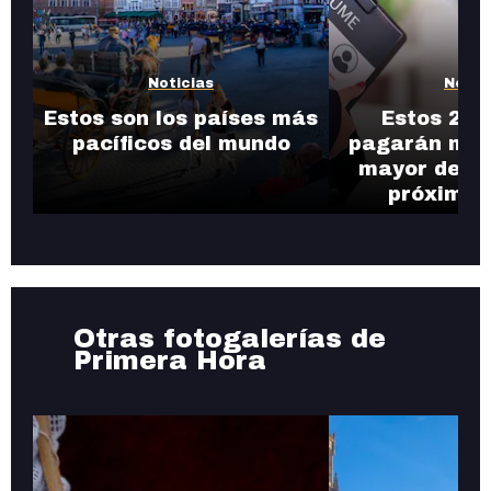
Noticias
Notic
Estos son los países más
Estos 25 
pacíficos del mundo
pagarán más
mayor dema
próxima 
Otras fotogalerías de
Primera Hora