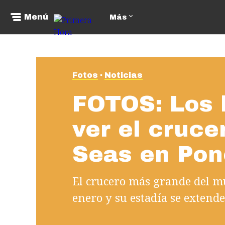
Menú
Más
Fotos
Noticias
FOTOS: Los 
ver el cruce
Seas en Po
El crucero más grande del mu
enero y su estadía se extende