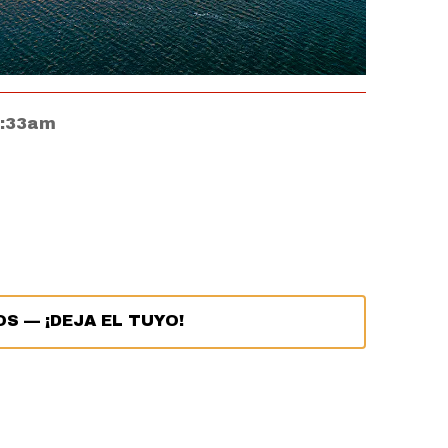
1:33am
OS
—
¡DEJA EL TUYO!