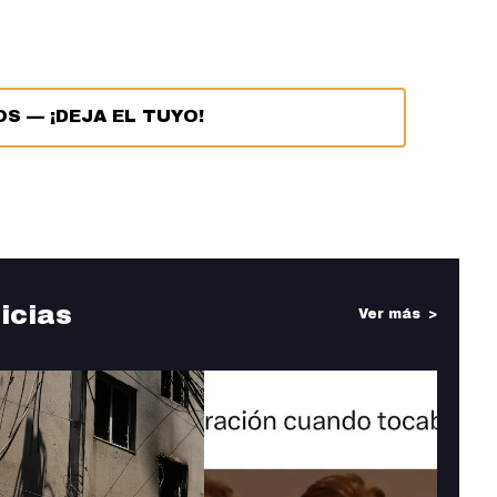
OS
—
¡DEJA EL TUYO!
icias
Ver más