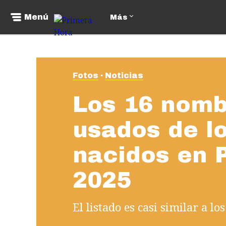
Menú
Más
Fotos
Noticias
Los 16 nom
usados de l
nacidos en 
2025
El listado es casi similar a lo