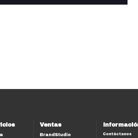
icios
Ventas
Informació
Contáctanos
ía
BrandStudio