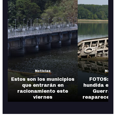
Noticias
Notic
Estos son los municipios
FOTOS: Fl
que entrarán en
hundida en 
racionamiento este
Guerra M
viernes
reaparece tr
sequ