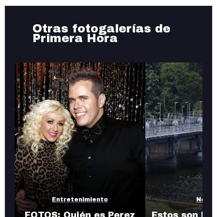
Otras fotogalerías de
Primera Hora
Entretenimiento
Notic
FOTOS: Quién es Perez
Estos son los