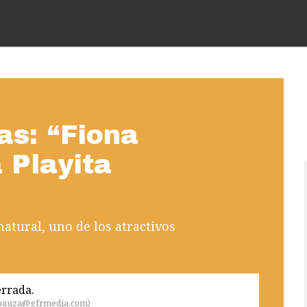
as: “Fiona
 Playita
atural, uno de los atractivos
.bauza@gfrmedia.com
)