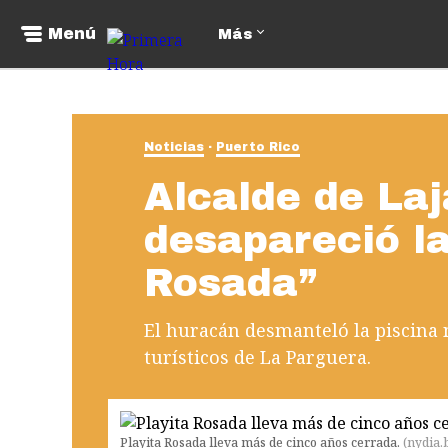
Menú
Más
Noticias
Puerto Rico
Alcalde de Laj
desapareció la
Rosada”
El huracán desmanteló la piscina n
turísticos de La Parguera.
Playita Rosada lleva más de cinco años cerrada.
(
nydia