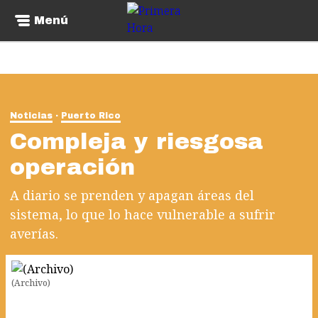
Menú
Noticias
Puerto Rico
Compleja y riesgosa
operación
A diario se prenden y apagan áreas del
sistema, lo que lo hace vulnerable a sufrir
averías.
(Archivo)