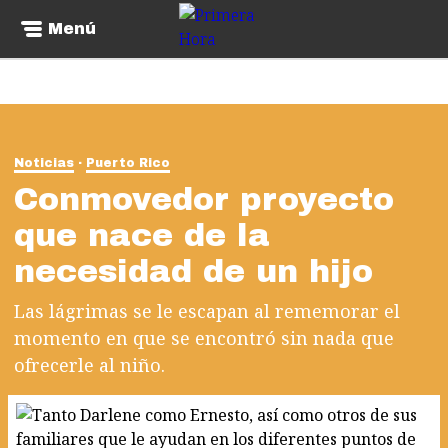
Menú
Noticias
Puerto Rico
Conmovedor proyecto
que nace de la
necesidad de un hijo
Las lágrimas se le escapan al rememorar el
momento en que se encontró sin nada que
ofrecerle al niño.