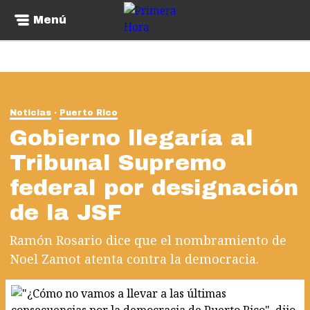
Menú
Noticias
Puerto Rico
Gobierno llegaría al
Tribunal Supremo
federal por designación
de la JSF
Ramón Rosario dice que el nombramiento de
Noel Zamot atenta contra la democracia.