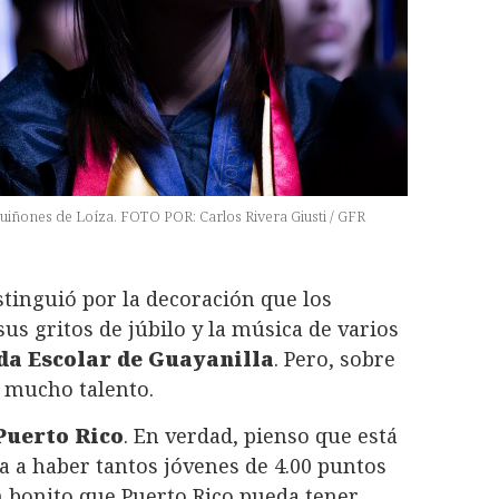
Quiñones de Loíza. FOTO POR: Carlos Rivera Giusti / GFR
stinguió por la decoración que los
sus gritos de júbilo y la música de varios
da Escolar de Guayanilla
. Pero, sobre
y mucho talento.
 Puerto Rico
. En verdad, pienso que está
 a haber tantos jóvenes de 4.00 puntos
n bonito que Puerto Rico pueda tener