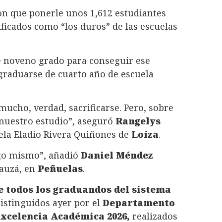
on que ponerle unos 1,612 estudiantes
ificados como “los duros” de las escuelas
de noveno grado para conseguir ese
 graduarse de cuarto año de escuela
mucho, verdad, sacrificarse. Pero, sobre
nuestro estudio”, aseguró
Rangelys
uela Eladio Rivera Quiñones de
Loíza
.
go mismo”, añadió
Daniel Méndez
Bauzá, en
Peñuelas
.
e todos los graduandos del sistema
istinguidos ayer por el
Departamento
Excelencia Académica 2026,
realizados