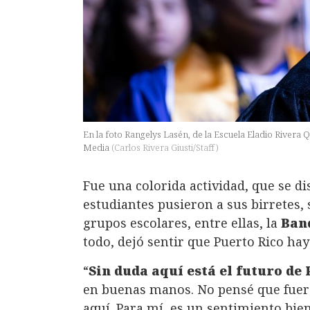
En la foto Rangelys Lasén, de la Escuela Eladio Rivera 
Media
(
Carlos Rivera Giusti/Staff
)
Fue una colorida actividad, que se di
estudiantes pusieron a sus birretes, 
grupos escolares, entre ellas, la
Ban
todo, dejó sentir que Puerto Rico ha
“
Sin duda aquí está el futuro de
en buenas manos. No pensé que fuera
aquí. Para mí, es un sentimiento bie