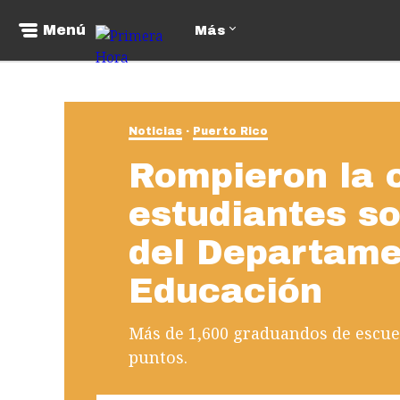
Menú
Más
Noticias
Puerto Rico
Rompieron la 
estudiantes so
del Departame
Educación
Más de 1,600 graduandos de escue
puntos.