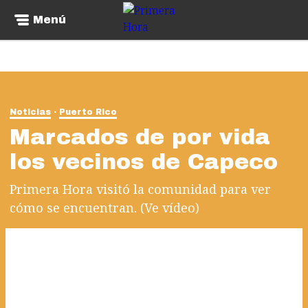
Menú
Noticias
Puerto Rico
Marcados de por vida
los vecinos de Capeco
Primera Hora visitó la comunidad para ver
cómo se encuentran. (Ve vídeo)