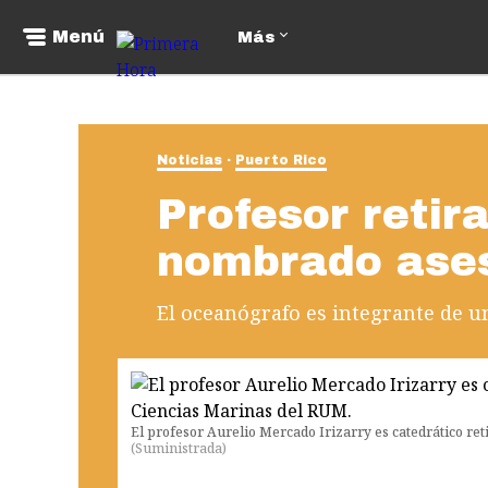
Menú
Más
Noticias
Puerto Rico
Profesor retir
nombrado ase
El oceanógrafo es integrante de u
El profesor Aurelio Mercado Irizarry es catedrático r
(
Suministrada
)