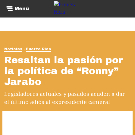
Menú
Noticias
Puerto Rico
Resaltan la pasión por
la política de “Ronny”
Jarabo
Legisladores actuales y pasados acuden a dar
el último adiós al expresidente cameral