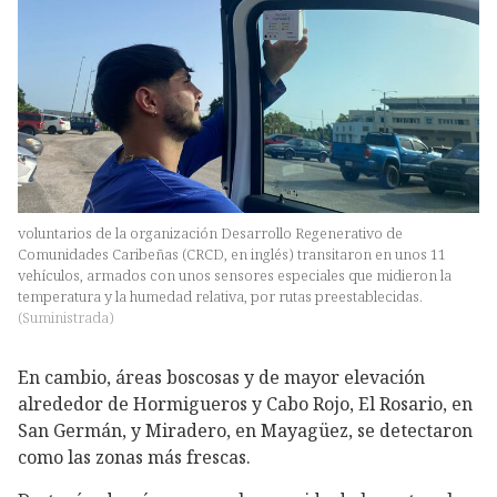
voluntarios de la organización Desarrollo Regenerativo de
Comunidades Caribeñas (CRCD, en inglés) transitaron en unos 11
vehículos, armados con unos sensores especiales que midieron la
temperatura y la humedad relativa, por rutas preestablecidas.
(
Suministrada
)
En cambio, áreas boscosas y de mayor elevación
alrededor de Hormigueros y Cabo Rojo, El Rosario, en
San Germán, y Miradero, en Mayagüez, se detectaron
como las zonas más frescas.