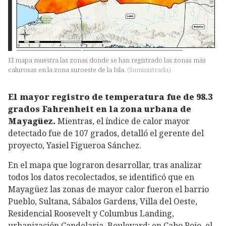
El mapa muestra las zonas donde se han registrado las zonas más
calurosas en la zona suroeste de la Isla.
(
Suministrada
)
El mayor registro de temperatura fue de 98.3
grados Fahrenheit en la zona urbana de
Mayagüez.
Mientras, el índice de calor mayor
detectado fue de 107 grados, detalló el gerente del
proyecto, Yasiel Figueroa Sánchez.
En el mapa que lograron desarrollar, tras analizar
todos los datos recolectados, se identificó que en
Mayagüez las zonas de mayor calor fueron el barrio
Pueblo, Sultana, Sábalos Gardens, Villa del Oeste,
Residencial Roosevelt y Columbus Landing,
urbanización Candelaria, Boulevard; en Cabo Rojo, el