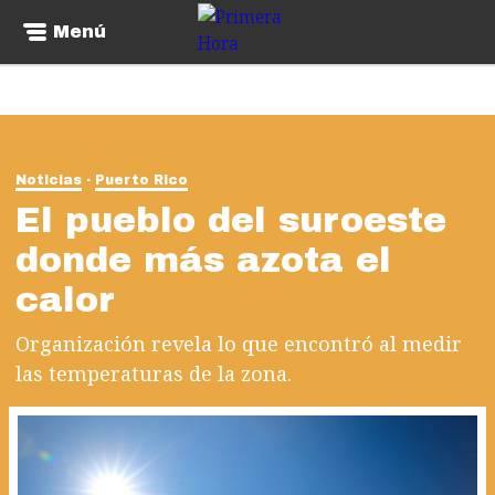
Menú
Noticias
Puerto Rico
El pueblo del suroeste
donde más azota el
calor
Organización revela lo que encontró al medir
las temperaturas de la zona.