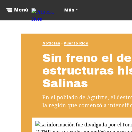
Menú
Más
Noticias
Puerto Rico
Sin freno el de
estructuras hi
Salinas
En el poblado de Aguirre, el destr
la región que comenzó a intensifi