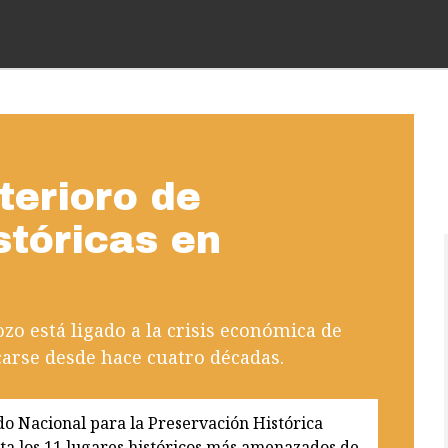
terioro de
stóricas en
ozo está ligado a la crisis económica de
carse desde hace cuatro décadas.