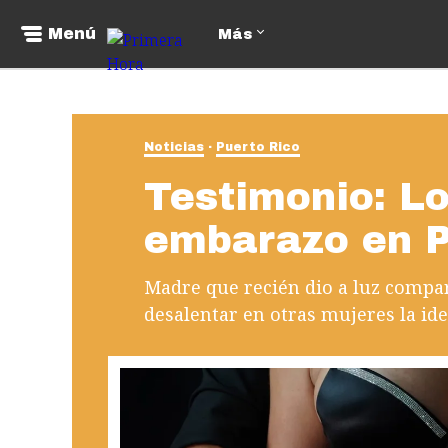
Menú
Más
Noticias
Puerto Rico
Testimonio: Lo
embarazo en P
Madre que recién dio a luz compa
desalentar en otras mujeres la ide