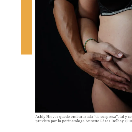
Ashly Nieves quedó embarazada “de sorpresa”, tal y com
provista por la perinatóloga Annette Pérez Delboy.
(
Su