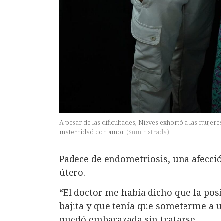
A pesar de las dificultades, Nieves exhortó a las mujere
maternidad con amor.
(
Suministrada
)
Padece de endometriosis, una afecció
útero.
“El doctor me había dicho que la po
bajita y que tenía que someterme a u
quedó embarazada sin tratarse.