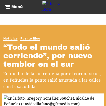
Menú
Noticias
Puerto Rico
“Todo el mundo salió
corriendo”, por nuevo
temblor en el sur
En medio de la cuarentena por el coronavirus,
en Peñuelas la gente salió asustada a las calles
con la sacudida.