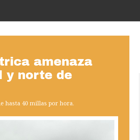
trica amenaza
l y norte de
e hasta 40 millas por hora.