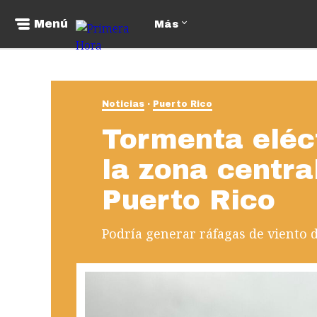
Menú
Más
Noticias
Puerto Rico
Tormenta eléc
la zona centra
Puerto Rico
Podría generar ráfagas de viento d