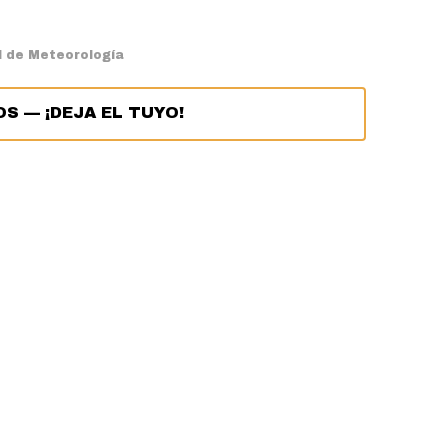
l de Meteorología
OS
—
¡DEJA EL TUYO!