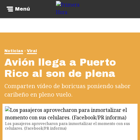
Menú
Noticias
Viral
Avión llega a Puerto
Rico al son de plena
Comparten vídeo de boricuas poniendo sabor
caribeño en pleno vuelo.
Los pasajeros aprovecharon para inmortalizar el momento con sus
celulares. (Facebook/PR informa)