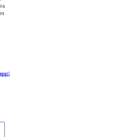
sea
es