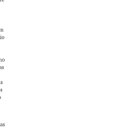
on
io
no
as
as
s
o
as