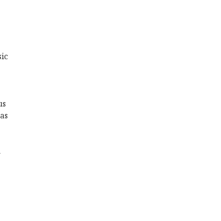
ic
us
as
.