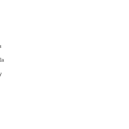
s
la
y