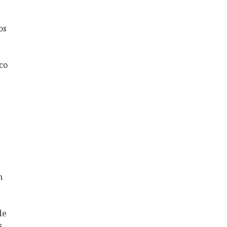
os
co
n
de
s