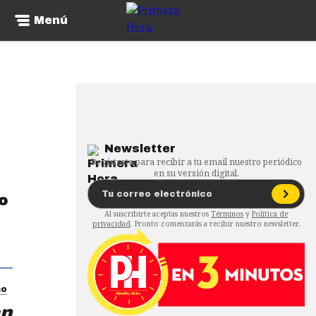
Menú
Newsletter
Regístrate para recibir a tu email nuestro periódico
en su versión digital.
o
Al suscribirte aceptas nuestros
Términos
y
Política de
privacidad
. Pronto comenzarás a recibir nuestro newsletter.
no
an