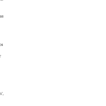
as
os
r
n’,