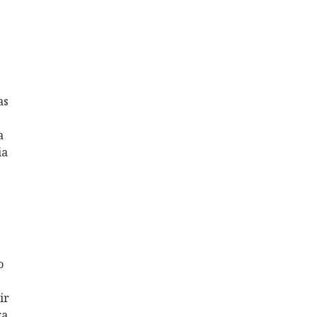
as
a
ia
o
ir
ra