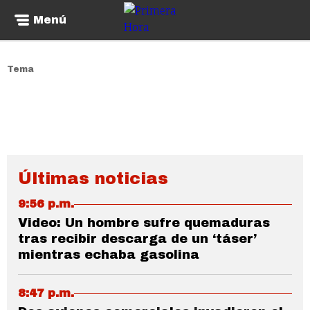
Menú
Tema
Últimas noticias
9:56 p.m.
Video: Un hombre sufre quemaduras
tras recibir descarga de un ‘táser’
mientras echaba gasolina
8:47 p.m.