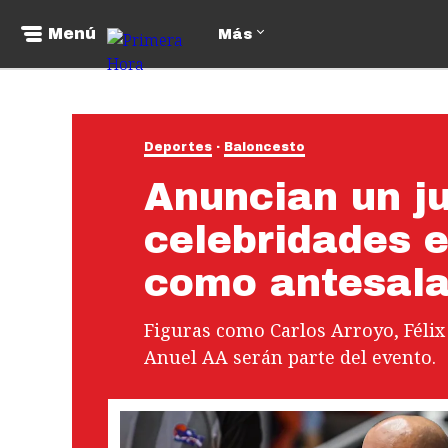
Menú
Más
Deportes
Baloncesto
Anuncian un j
celebridades e
como antesala
Figuras como Carlos Arroyo, Félix 
Anuel AA serán parte del evento.