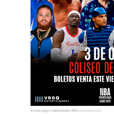
Promo juego celebridades NBA
(
Suministrada
)