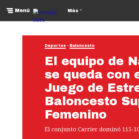
Menú
Más
Deportes
Baloncesto
El equipo de 
se queda con e
Juego de Estre
Baloncesto Su
Femenino
El conjunto Carrier dominó 115-10