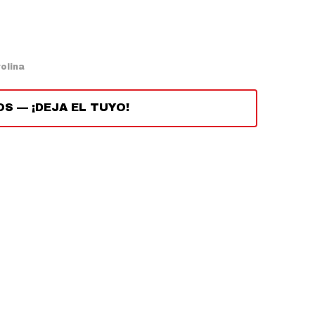
olina
OS
—
¡DEJA EL TUYO!