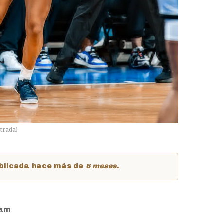
trada
)
publicada hace más de
6 meses
.
4am