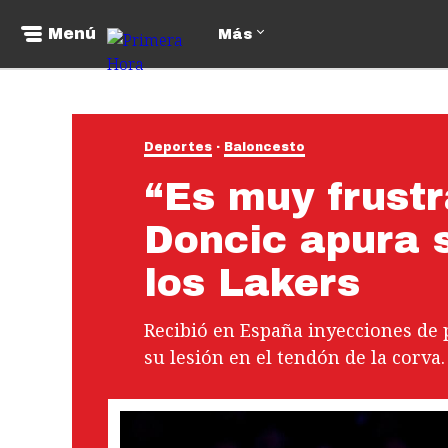
Menú
Más
Deportes
Baloncesto
“Es muy frustr
Doncic apura 
los Lakers
Recibió en España inyecciones de 
su lesión en el tendón de la corva.