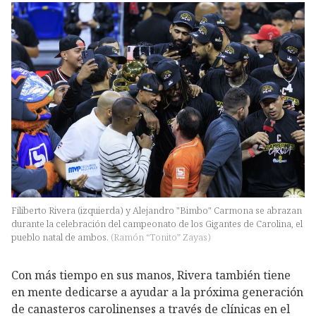
Filiberto Rivera (izquierda) y Alejandro "Bimbo" Carmona se abrazan
durante la celebración del campeonato de los Gigantes de Carolina, el
pueblo natal de ambos.
(
Ramón “Tonito” Zayas
)
Con más tiempo en sus manos, Rivera también tiene
en mente dedicarse a ayudar a la próxima generación
de canasteros carolinenses a través de clínicas en el