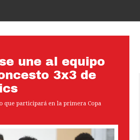
se une al equipo
loncesto 3x3 de
ics
 que participará en la primera Copa