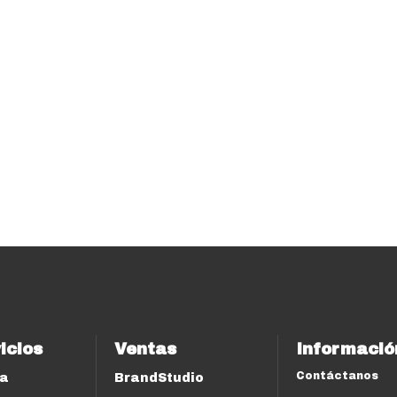
icios
Ventas
Informació
Contáctanos
ía
BrandStudio