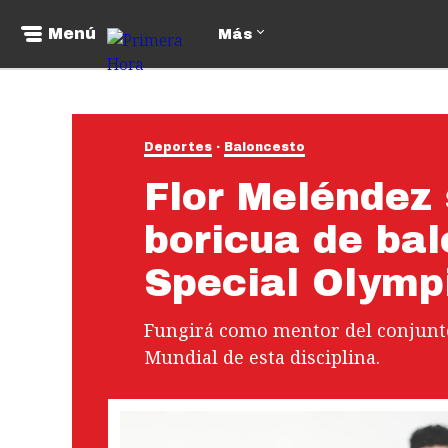
Menú
Más
Deportes
Baloncesto
Flor Meléndez 
boricua de ba
Special Olymp
Fungirá como mentor del conjunto
Mundial de esta disciplina.