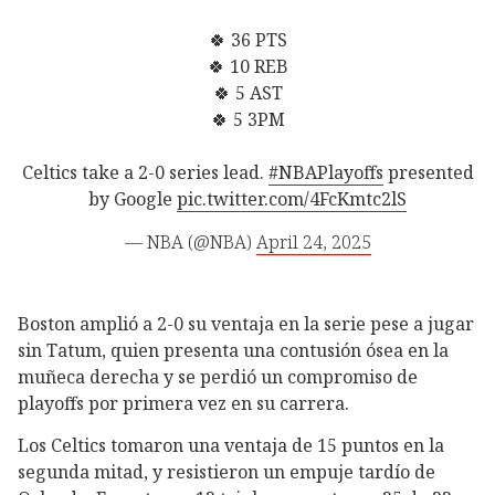
🍀 36 PTS
🍀 10 REB
🍀 5 AST
🍀 5 3PM
Celtics take a 2-0 series lead.
#NBAPlayoffs
presented
by Google
pic.twitter.com/4FcKmtc2lS
— NBA (@NBA)
April 24, 2025
Boston amplió a 2-0 su ventaja en la serie pese a jugar
sin Tatum, quien presenta una contusión ósea en la
muñeca derecha y se perdió un compromiso de
playoffs por primera vez en su carrera.
Los Celtics tomaron una ventaja de 15 puntos en la
segunda mitad, y resistieron un empuje tardío de