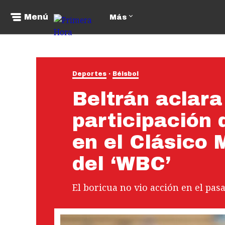
Menú
Más
Deportes
Béisbol
Beltrán aclara
participación 
en el Clásico
del ‘WBC’
El boricua no vio acción en el pa