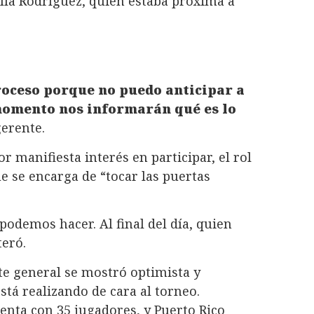
lla Rodríguez, quien estaba próxima a
proceso porque no puedo anticipar a
momento nos informarán qué es lo
gerente.
r manifiesta interés en participar, el rol
ue se encarga de “tocar las puertas
odemos hacer. Al final del día, quien
teró.
nte general se mostró optimista y
stá realizando de cara al torneo.
enta con 35 jugadores, y Puerto Rico