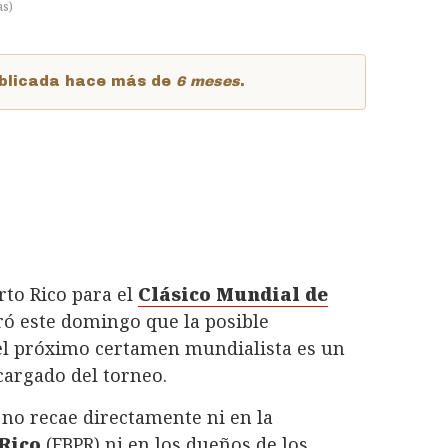
as
)
publicada hace más de
6 meses
.
rto Rico para el
Clásico Mundial de
aró este domingo que la posible
l próximo certamen mundialista es un
argado del torneo.
 no recae directamente ni en la
Rico
(FBPR) ni en los dueños de los