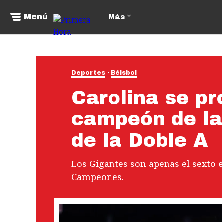
Menú
Más
Deportes
Béisbol
Carolina se p
campeón de la
de la Doble A
Los Gigantes son apenas el sexto e
Campeones.