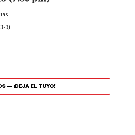
guas
3-3)
OS
—
¡DEJA EL TUYO!