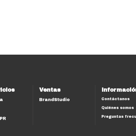
icios
Ventas
Informació
Contáctanos
ía
BrandStudio
Quiénes somos
Preguntas frec
 PR