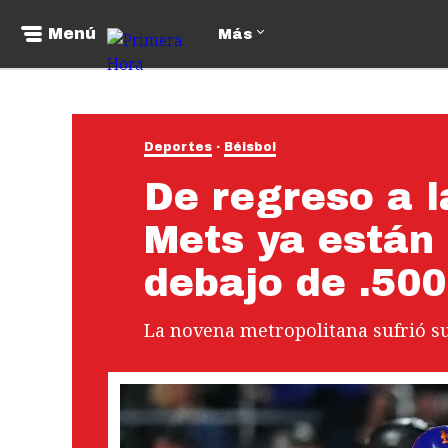
Menú
Más
Deportes
Béisbol
De regreso a la
Mets ya están 
debajo de .500
La novena metropolitana sufrió su 