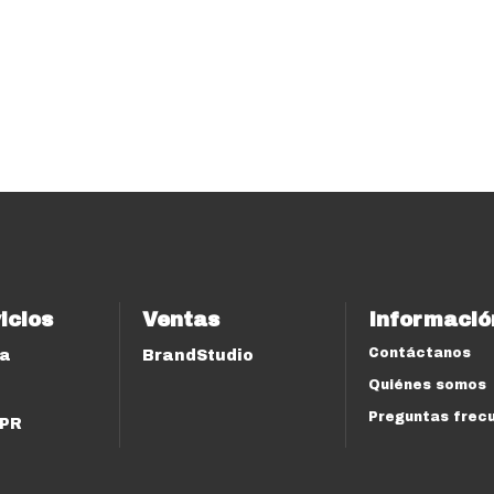
icios
Ventas
Informació
Contáctanos
ía
BrandStudio
Quiénes somos
Preguntas frec
 PR