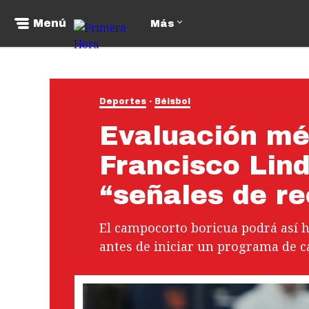
Menú
Más
Deportes
Béisbol
Evaluación mé
Francisco Lind
“señales de r
El campocorto boricua podrá así h
antes de iniciar un programa de c