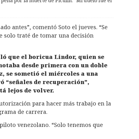
 pena por la muerte de Piculín: “Mi duelo fue el
ado antes”, comentó Soto el jueves. “Se
 solo traté de tomar una decisión
ó que el boricua Lindor, quien se
anotaba desde primera con un doble
, se sometió el miércoles a una
ó “señales de recuperación”,
á lejos de volver.
utorización para hacer más trabajo en la
ograma de carrera.
l piloto venezolano. “Solo tenemos que