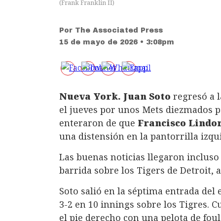
(
Frank Franklin II
)
Por
The Associated Press
15 de mayo de 2026 • 3:08pm
Nueva York.
Juan Soto
regresó a l
el jueves por unos Mets diezmados p
enteraron de que
Francisco Lindo
una distensión en la pantorrilla izqu
Las buenas noticias llegaron inclus
barrida sobre los Tigers de Detroit, a
Soto salió en la séptima entrada del 
3-2 en 10 innings sobre los Tigres. C
el pie derecho con una pelota de foul