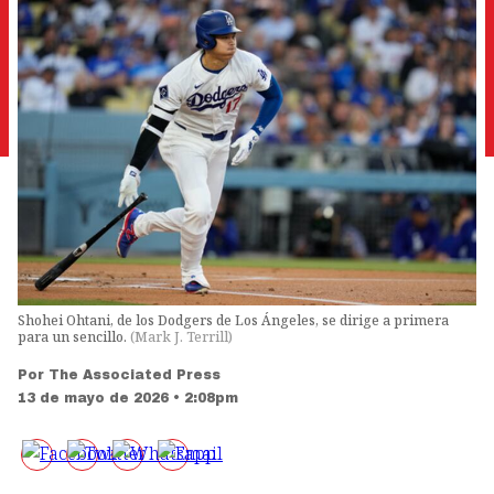
Shohei Ohtani, de los Dodgers de Los Ángeles, se dirige a primera
para un sencillo.
(
Mark J. Terrill
)
Por
The Associated Press
13 de mayo de 2026 • 2:08pm