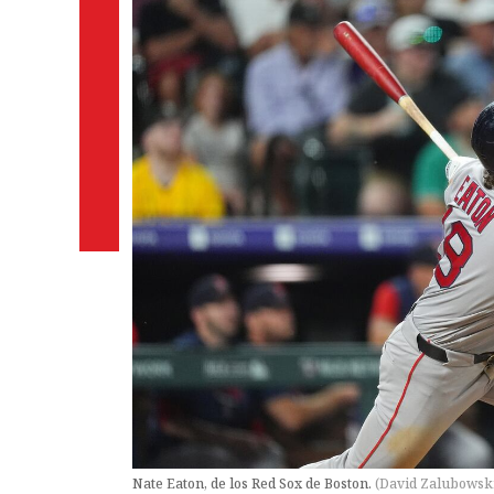
Nate Eaton, de los Red Sox de Boston.
(
David Zalubowsk