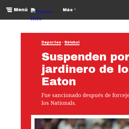
Menú
Más
Deportes
Béisbol
Suspenden por
jardinero de l
Eaton
Fue sancionado después de forceje
los Nationals.