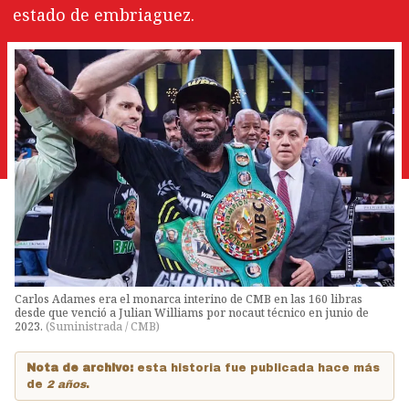
estado de embriaguez.
Carlos Adames era el monarca interino de CMB en las 160 libras
desde que venció a Julian Williams por nocaut técnico en junio de
2023.
(
Suministrada / CMB
)
Nota de archivo:
esta historia fue publicada hace más
de
2 años
.