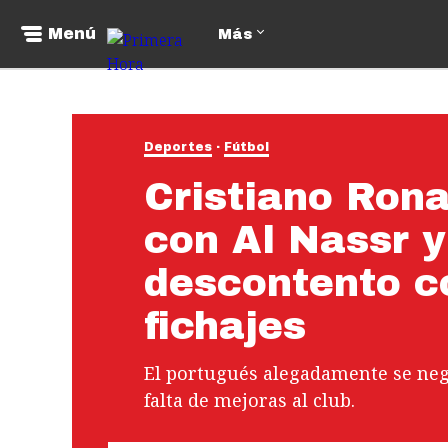
Menú
Más
Deportes
Fútbol
Cristiano Rona
con Al Nassr y
descontento co
fichajes
El portugués alegadamente se negó
falta de mejoras al club.