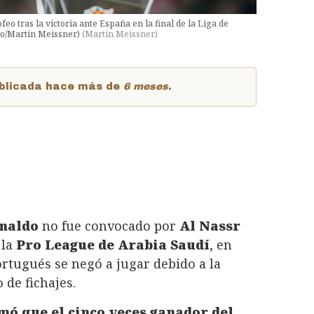
eo tras la victoria ante España en la final de la Liga de
oto/Martin Meissner)
(
Martin Meissner
)
publicada hace más de
6 meses
.
onaldo
no fue convocado por
Al Nassr
 la
Pro League de Arabia Saudí
, en
rtugués se negó a jugar debido a la
 de fichajes.
mó que el cinco veces ganador del