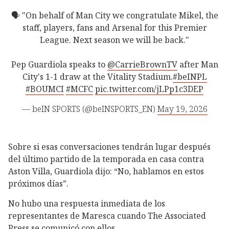
🗣️ "On behalf of Man City we congratulate Mikel, the
staff, players, fans and Arsenal for this Premier
League. Next season we will be back."
Pep Guardiola speaks to
@CarrieBrownTV
after Man
City's 1-1 draw at the Vitality Stadium.
#beINPL
#BOUMCI
#MCFC
pic.twitter.com/jLPp1c3DEP
— beIN SPORTS (@beINSPORTS_EN)
May 19, 2026
Sobre si esas conversaciones tendrán lugar después
del último partido de la temporada en casa contra
Aston Villa, Guardiola dijo: “No, hablamos en estos
próximos días”.
No hubo una respuesta inmediata de los
representantes de Maresca cuando The Associated
Press se comunicó con ellos.