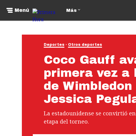
Menú
Más
Deportes
Otros deportes
Coco Gauff av
primera vez a 
de Wimbledon 
Jessica Pegul
La estadounidense se convirtió en
etapa del torneo.