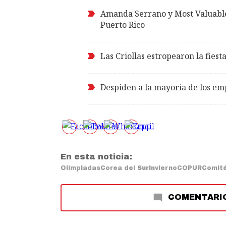
Amanda Serrano y Most Valuable 
Puerto Rico
Las Criollas estropearon la fies
Despiden a la mayoría de los emp
En esta noticia:
Olimpiadas
Corea del Sur
Invierno
COPUR
Comité
COMENTARI