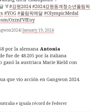
 🏅
#강원2024
#2024강원동계청소년올림픽
cs
#YOG
#올림픽메달
#OlympicMedal
r.com/OzznFVfEoy
ngwon2024)
January 19, 2024
958 por la alemana
Antonia
 de fue de 48.205 por la italiana
o ganó la austriaca Marie Rield con
icua que vio acción en Gangwon 2024.
Australia e iguala récord de Federer