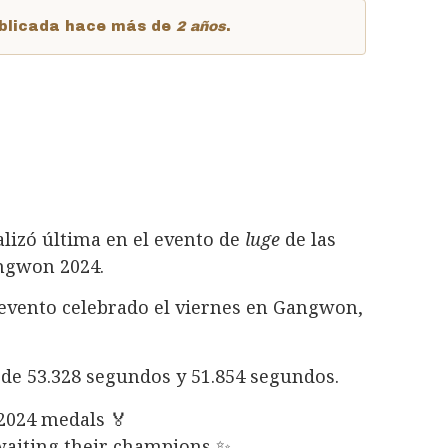
publicada hace más de
2 años
.
alizó última en el evento de
luge
de las
angwon 2024.
l evento celebrado el viernes en Gangwon,
 de 53.328 segundos y 51.854 segundos.
024 medals 🏅
waiting their champions ✨