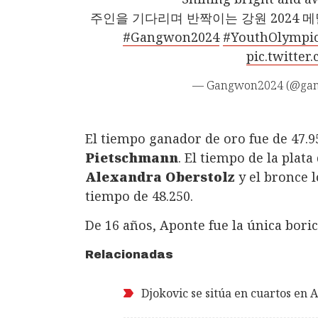
주인을 기다리며 반짝이는 강원 2024 메달
#Gangwon2024
#YouthOlympi
pic.twitte
— Gangwon2024 (@ga
El tiempo ganador de oro fue de 47.
Pietschmann
. El tiempo de la plata
Alexandra Oberstolz
y el bronce l
tiempo de 48.250.
De 16 años, Aponte fue la única bor
Relacionadas
Djokovic se sitúa en cuartos en 