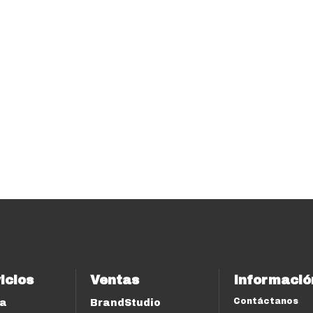
icios
Ventas
Informació
Contáctanos
ía
BrandStudio